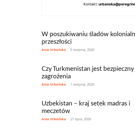
Kontakt:
urbanska@peregrino
W poszukiwaniu śladów kolonialn
przeszłości
Ania Urbańska
-
5 sierpnia, 2026
Czy Turkmenistan jest bezpieczny 
zagrożenia
Ania Urbańska
-
1 sierpnia, 2026
Uzbekistan – kraj setek madras i
meczetów
Ania Urbańska
-
27 lipca, 2026