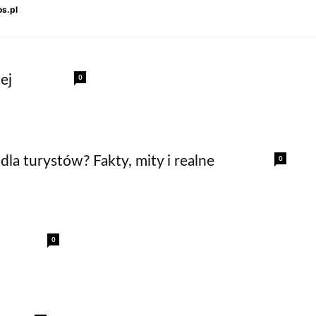
s.pl
0
ej
0
dla turystów? Fakty, mity i realne
0