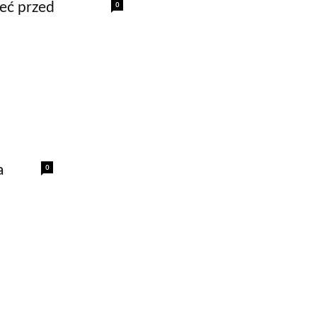
0
eć przed
0
a