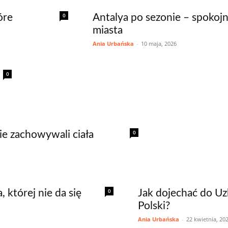
0
óre
Antalya po sezonie – spokojn
miasta
Ania Urbańska
-
10 maja, 2026
0
0
nie zachowywali ciała
0
 której nie da się
Jak dojechać do Uz
Polski?
Ania Urbańska
-
22 kwietnia, 20