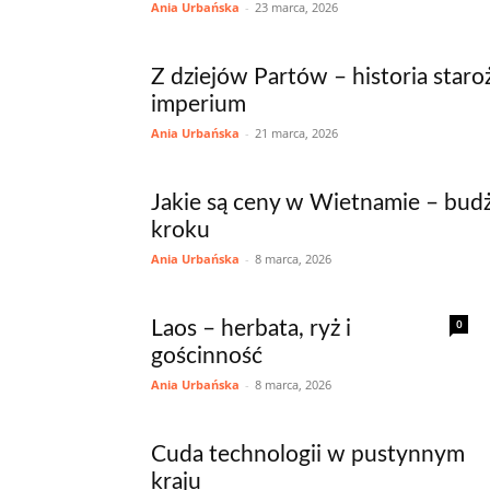
Ania Urbańska
-
23 marca, 2026
Z dziejów Partów – historia star
imperium
Ania Urbańska
-
21 marca, 2026
Jakie są ceny w Wietnamie – bud
kroku
Ania Urbańska
-
8 marca, 2026
0
Laos – herbata, ryż i
gościnność
Ania Urbańska
-
8 marca, 2026
Cuda technologii w pustynnym
kraju