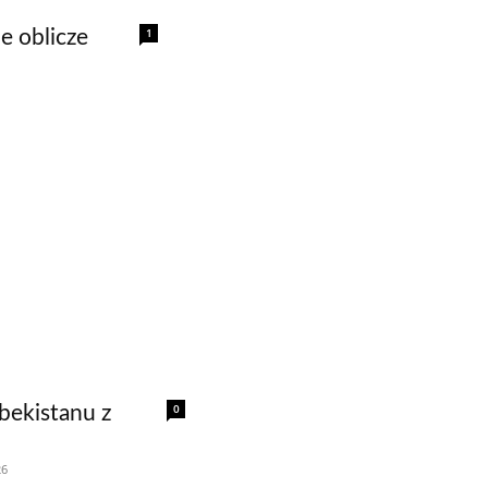
1
e oblicze
0
bekistanu z
26