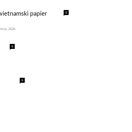
0
wietnamski papier
tnia, 2026
0
0