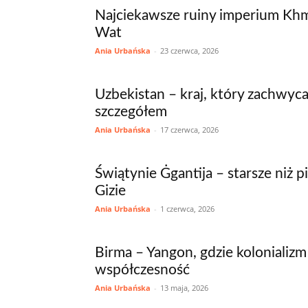
Najciekawsze ruiny imperium Kh
Wat
Ania Urbańska
-
23 czerwca, 2026
Uzbekistan – kraj, który zachwyc
szczegółem
Ania Urbańska
-
17 czerwca, 2026
Świątynie Ġgantija – starsze niż 
Gizie
Ania Urbańska
-
1 czerwca, 2026
Birma – Yangon, gdzie kolonializ
współczesność
Ania Urbańska
-
13 maja, 2026