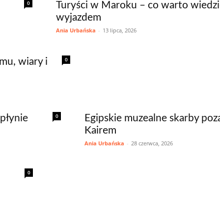
0
Turyści w Maroku – co warto wiedzi
wyjazdem
Ania Urbańska
-
13 lipca, 2026
0
mu, wiary i
0
 płynie
Egipskie muzealne skarby poz
Kairem
Ania Urbańska
-
28 czerwca, 2026
0