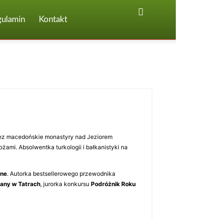
gulamin
Kontakt
przez macedońskie monastyry nad Jeziorem
ami. Absolwentka turkologii i bałkanistyki na
ine
. Autorka bestsellerowego przewodnika
kany w Tatrach
, jurorka konkursu
Podróżnik Roku