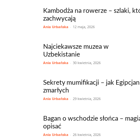
Kambodża na rowerze – szlaki, kt
zachwycają
Ania Urbańska
-
12 maja, 2026
Najciekawsze muzea w
Uzbekistanie
Ania Urbańska
-
30 kwietnia, 2026
Sekrety mumifikacji – jak Egipcja
zmarłych
Ania Urbańska
-
29 kwietnia, 2026
Bagan o wschodzie słońca – magia,
opisać
Ania Urbańska
-
26 kwietnia, 2026