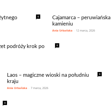
0
ożytnego
Cajamarca – peruwiańska 
kamieniu
Ania Urbańska
-
12 marca, 2026
0
żet podróży krok po
0
Laos – magiczne wioski na południu
kraju
Ania Urbańska
-
7 marca, 2026
0