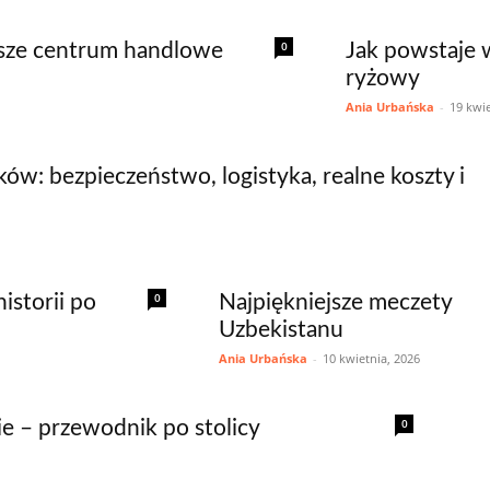
0
ksze centrum handlowe
Jak powstaje 
ryżowy
Ania Urbańska
-
19 kwie
ów: bezpieczeństwo, logistyka, realne koszty i
0
istorii po
Najpiękniejsze meczety
Uzbekistanu
Ania Urbańska
-
10 kwietnia, 2026
0
e – przewodnik po stolicy