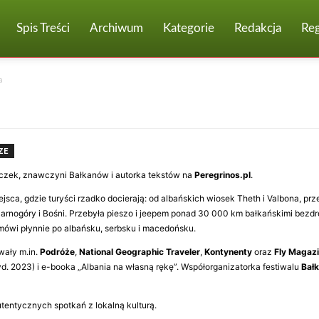
Spis Treści
Archiwum
Kategorie
Redakcja
Re
a
ZE
eczek, znawczyni Bałkanów i autorka tekstów na
Peregrinos.pl
.
ejsca, gdzie turyści rzadko docierają: od albańskich wiosek Theth i Valbona, 
arnogóry i Bośni. Przebyła pieszo i jeepem ponad 30 000 km bałkańskimi bezdroż
ówi płynnie po albańsku, serbsku i macedońsku.
owały m.in.
Podróże
,
National Geographic Traveler
,
Kontynenty
oraz
Fly Magaz
d. 2023) i e-booka „Albania na własną rękę”. Współorganizatorka festiwalu
Bał
autentycznych spotkań z lokalną kulturą.