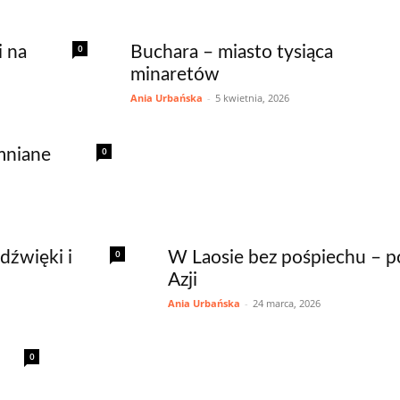
0
i na
Buchara – miasto tysiąca
minaretów
Ania Urbańska
-
5 kwietnia, 2026
0
mniane
0
dźwięki i
W Laosie bez pośpiechu – p
Azji
Ania Urbańska
-
24 marca, 2026
0