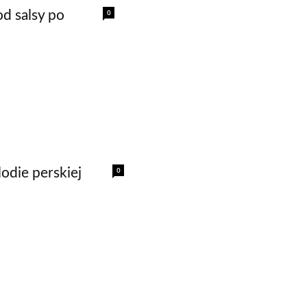
0
d salsy po
0
lodie perskiej