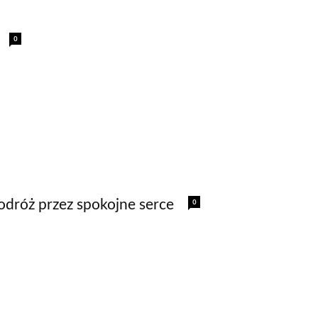
0
0
odróż przez spokojne serce