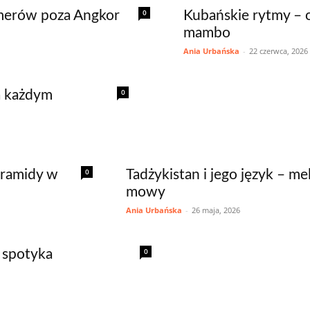
0
merów poza Angkor
Kubańskie rytmy – o
mambo
Ania Urbańska
-
22 czerwca, 2026
0
a każdym
0
piramidy w
Tadżykistan i jego język – me
mowy
Ania Urbańska
-
26 maja, 2026
0
m spotyka