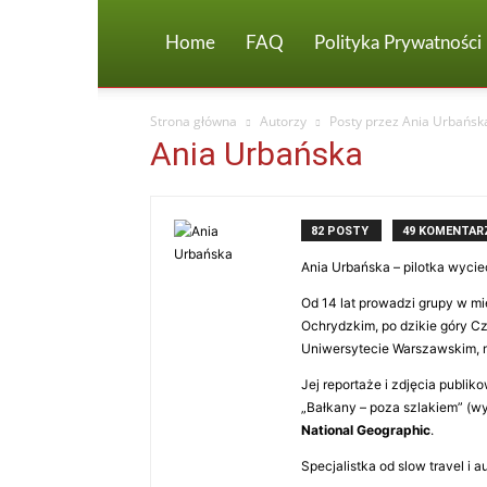
Home
FAQ
Polityka Prywatności
Strona główna
Autorzy
Posty przez Ania Urbańsk
Ania Urbańska
82 POSTY
49 KOMENTAR
Ania Urbańska – pilotka wyci
Od 14 lat prowadzi grupy w mi
Ochrydzkim, po dzikie góry Cz
Uniwersytecie Warszawskim, m
Jej reportaże i zdjęcia publik
„Bałkany – poza szlakiem” (wy
National Geographic
.
Specjalistka od slow travel i 